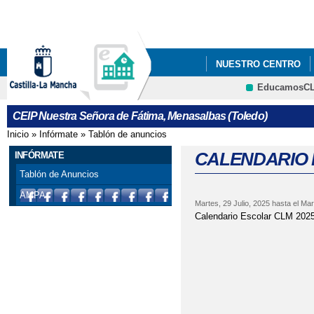
Pa
co
pri
NUESTRO CENTRO
EducamosC
CEIP Nuestra Señora de Fátima, Menasalbas (Toledo)
Inicio
»
Infórmate
»
Tablón de anuncios
Se encuentra usted aquí
CALENDARIO 
INFÓRMATE
Tablón de Anuncios
AMPA
Martes, 29 Julio, 2025
hasta el
Mar
Calendario Escolar CLM 202